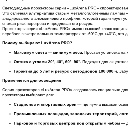
Светодиодные прожекторы серии «LuxArena PRO» спроектированы 
Это отличная альтернатива старым металлогалогенным лампам — 
анодированного алюминиевого профиля, который гарантирует уст
снижая риск перегрева и продлевая его ресурс.
Прожекторы серии «LuxArena PRO» имеют высокий класс защиты 
перебоев в экстремальных температурах от -60°C до +40°C, что 
Почему выбирают LuxArena PRO?
Максимум света — минимум веса.
Простая установка на 
Оптика с углами 20°, 40°, 60°, 90°.
Подходит для акцентно
Гарантия до 5 лет и ресурс светодиодов 100 000 ч.
Забу
Применяется для освещения
Серия прожекторов «LuxArena PRO» создавалась специально для 
прожекторы выбирают для:
Стадионов и спортивных арен
— где нужна высокая осве
Промышленных площадок, заводских территорий, логи
Парковок и торговых центров под открытым небом
— д