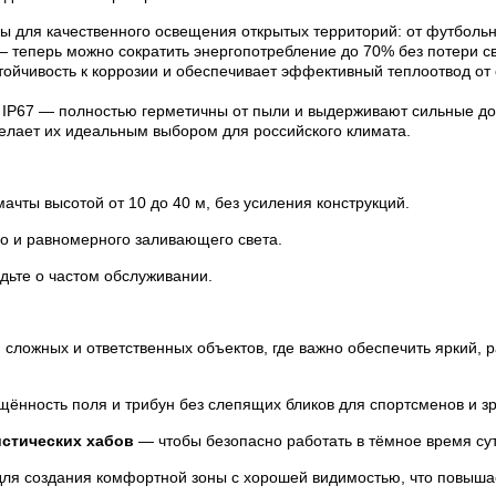
для качественного освещения открытых территорий: от футбольны
теперь можно сократить энергопотребление до 70% без потери св
ойчивость к коррозии и обеспечивает эффективный теплоотвод от 
IP67 — полностью герметичны от пыли и выдерживают сильные дож
делает их идеальным выбором для российского климата.
мачты высотой от 10 до 40 м, без усиления конструкций.
го и равномерного заливающего света.
дьте о частом обслуживании.
сложных и ответственных объектов, где важно обеспечить яркий, 
щённость поля и трибун без слепящих бликов для спортсменов и з
стических хабов
— чтобы безопасно работать в тёмное время сут
ля создания комфортной зоны с хорошей видимостью, что повышае