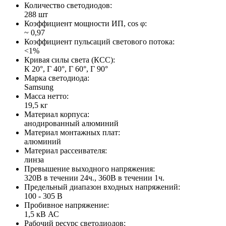
Количество светодиодов:
288 шт
Коэффициент мощности ИП, cos φ:
~ 0,97
Коэффициент пульсаций светового потока:
<1%
Кривая силы света (КСС):
К 20°, Г 40°, Г 60°, Г 90°
Марка светодиода:
Samsung
Масса нетто:
19,5 кг
Материал корпуса:
анодированный алюминий
Материал монтажных плат:
алюминий
Материал рассеивателя:
линза
Превышение выходного напряжения:
320В в течении 24ч., 360В в течении 1ч.
Предельный диапазон входных напряжений:
100 - 305 В
Пробивное напряжение:
1,5 кВ АС
Рабочий ресурс светодиодов: