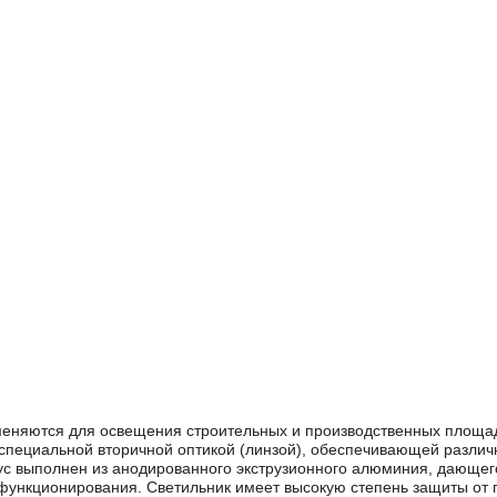
еняются для освещения строительных и производственных площад
специальной вторичной оптикой (линзой), обеспечивающей различн
с выполнен из анодированного экструзионного алюминия, дающего 
о функционирования. Светильник имеет высокую степень защиты от 