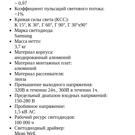
~ 0,97
Коэффициент пульсаций светового потока:
<1%
Кривая силы света (КСС):
К 15°, К 30°, Г 60°, Г 90°, Г 30°х90°
Марка светодиода:
Samsung
Масса нетто:
3,7 кг
Материал корпуса:
анодированный алюминий
Материал монтажных плат:
алюминий
Материал рассеивателя:
линза
Превышение выходного напряжения:
320В в течении 24ч., 360В в течении 1ч.
Предельный диапазон входных напряжений:
150-280 В
Пробивное напряжение:
1,5 кВ АС
Рабочий ресурс светодиодов:
100 000 ч
Светодиодный драйвер:
Mean Well