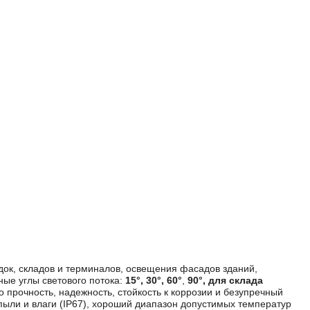
ок, складов и терминалов, освещения фасадов зданий,
ые углы светового потока:
15°, 30°, 60°
,
9
0°,
для склада
прочность, надежность, стойкость к коррозии и безупречный
пыли и влаги (IP67), хороший диапазон допустимых температур