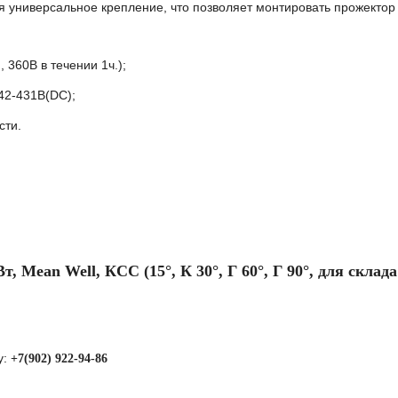
я универсальное крепление, что позволяет монтировать прожектор
 360В в течении 1ч.);
42-431В(DC);
сти.
 Mean Well, КСС (15°, К 30°, Г 60°, Г 90°,
для склада
у:
+7(902) 922-94-86